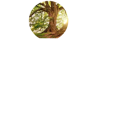
L'approche intégrative:
pourquoi?
Dans la vie privée et/ou
professionnelle, lorsque les
exigences semblent dépasser
nos
capacités à faire face
, il
importe de marquer un temps
d'arrêt.
​Un
accompagnement adapté
vous permettra de retrouver les
ressources qui sont en vous ou