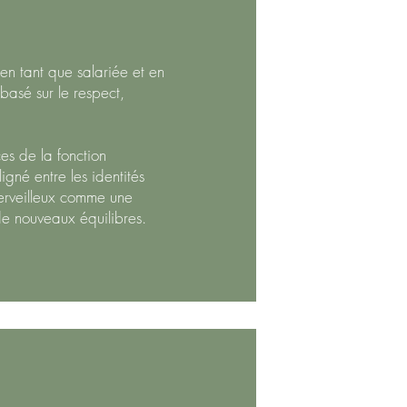
en tant que salariée et en
asé sur le respect,
ces de la fonction
igné entre les identités
merveilleux comme une
de nouveaux équilibres.