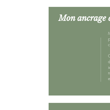
Mon ancrage cl
M
p
c
C
d
s
n
e