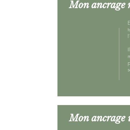
Mon ancrage m
E
t
l
I
m
p
s
Mon ancrage i