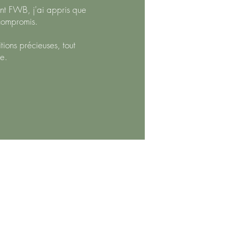
ment FWB, j'ai appris que
 compromis.
itions précieuses, tout
le.