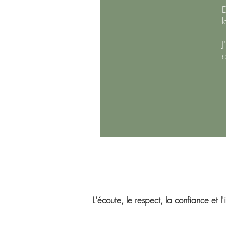
E
l
J
c
L'écoute, le respect, la confiance et l'