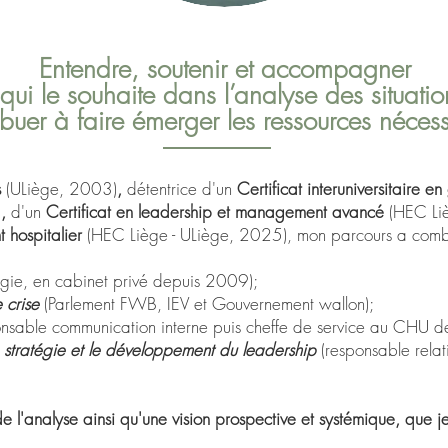
Entendre, soutenir et accompagner
qui le souhaite dans l’analyse des situatio
ibuer à faire émerger les ressources nécess
s
(ULiège, 2003)
,
détentrice d'un
Certificat interuniversitaire en
)
,
d'un
Certificat en leadership et management avancé
(HEC Li
t hospitalier
(HEC Liège - ULiège, 2025),
m
on parcours a comb
ogie, en cabinet privé depuis 2009);
e crise
(Parlement FWB, IEV et Gouvernement wallon);
onsable communication interne puis cheffe de service au CHU de
a stratégie et le développement du leadership
(responsable relati
e l'analyse ainsi qu'une vision prospective et systémique, que j