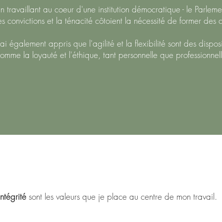
n travaillant au coeur d'une institution démocratique - le Parle
es convictions et la ténacité côtoient la nécessité de former des
'ai également appris que l'agilité et la flexibilité sont des dispos
omme la loyauté et l'éthique, tant personnelle que professionnel
intégrité
sont les valeurs que je place au centre de mon travail.