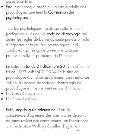
accès à ce titre.
Être inscrit chaque année sur la liste officielle des
psychologues que tient la
Commission des
psychologues
.
Tous les psychologues inscrits sur cette liste sont
juridiquement liés par un
code de déontologie
qui
définit les règles de bonne conduite professionnelle
à respecter et fournit aux psychologues un fil
conducteur qui les guidera vers une pratique
professionnelle respectueuse de l’éthique.
En outre, la
Loi du 21 décembre 2013
modifiant la
loi de 1993 (MB
04-02-2014)
lie le titre de
psychologue à un droit disciplinaire. Deux instances
veillent au respect du code de déontologie du
psychologue et interviennent en cas d’infraction:
Un Conseil disciplinaire
Un Conseil d’Appel
Enfin,
depuis la 6e réforme de l’Etat
, la
compétence d’agrément des prestataires de soins
de santé revient aux communautés, en l’occurrence
à la Fédération Wallonie-Buxelles. L'agrément
permet au prestataire de soins d'attester qu’il